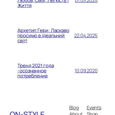
01.05.2025
Любов, Сміх, Легкість і
Життя
Архетип Гери: Ласкаво
22.04.2025
просимо в ідеальний
світ!
Тренд 2021 года
10.09.2020
-осознанное
потребление
Blog
Events
ON-STYLE
About
Shop