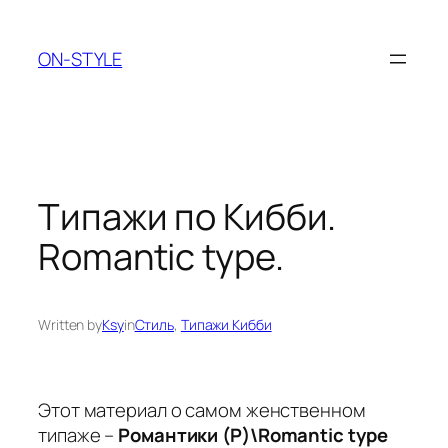
Перейти
до
ON-STYLE
вмісту
Типажи по Кибби.
Romantic type.
Written by
Ksy
in
Стиль
, 
Типажи Кибби
Этот материал о самом женственном
типаже –
Романтики (Р)\Romantic type