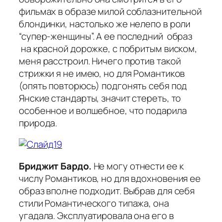
фильмах в образе милой соблазнительной
блондинки, настолько же нелепо в роли
“супер-женщины”. А ее последний образ
на красной дорожке, с побритым виском,
меня расстроил. Ничего против такой
стрижки я не имею, но для Романтиков
(опять повторюсь) подгонять себя под
Янские стандарты, значит стереть, то
особенное и волшебное, что подарила
природа.
Бриджит Бардо.
Не могу отнести ее к
числу Романтиков, но для вдохновения ее
образ вполне подходит. Выбрав для себя
стили Романтического типажа, она
угадала. Эксплуатировала она его в