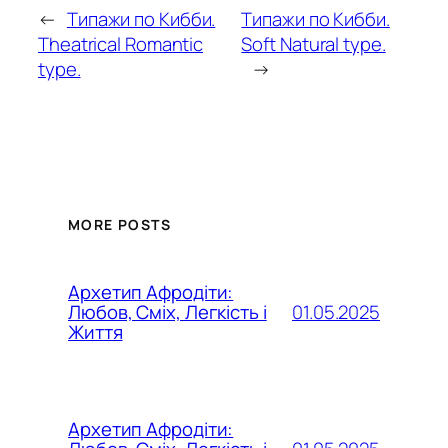
←
Типажи по Кибби.
Типажи по Кибби.
Theatrical Romantic
Soft Natural type.
type.
→
MORE POSTS
Архетип Афродіти:
01.05.2025
Любов, Сміх, Легкість і
Життя
Архетип Афродіти: