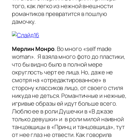
того, как легко из нежной внешности
романтиков превратится в пошлую
дамочку.
Мерлин Монро
. Во много «self made
woman». Я взяла много фото до пластики,
что бы видно было в полной мере
округлость черт ее лица. Но, даже не
смотря на «отредактированное» в
сторону классиков лицо, от своего стиля
никуда не деться. Романтичные и нежные,
игривые образы ей идут больше всего.
Люблю ее в роли Душечки в «В джазе
только девушки» и в роли милой наивной
танцовщицы в «Принц и танцовщица», тут
от нее глаз не отвести. Как говорила