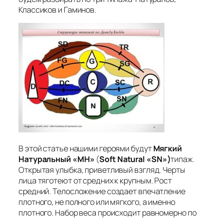
Классиков и Гаминов.
В этой статье нашими героями будут
Мягкий
Натуральный «МН»
(
Soft
Natural «
SN»)
типаж.
Открытая улыбка, приветливый взгляд. Черты
лица тяготеют от средних к крупным. Рост
средний. Телосложение создает впечатление
плотного, не полного или мягкого, а именно
плотного. Набор веса происходит равномерно по