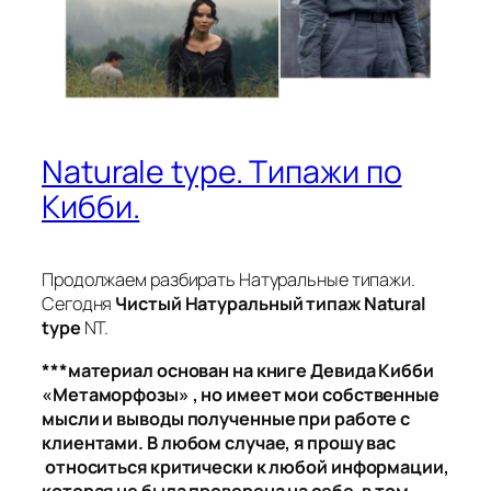
Naturale type. Типажи по
Кибби.
Продолжаем разбирать Натуральные типажи.
Сегодня
Чистый Натуральный типаж Natural
type
NT.
***материал основан на книге Девида Кибби
«Метаморфозы» , но имеет мои собственные
мысли и выводы полученные при работе с
клиентами. В любом случае, я прошу вас
относиться критически к любой информации,
которая не была проверена на себе, в том