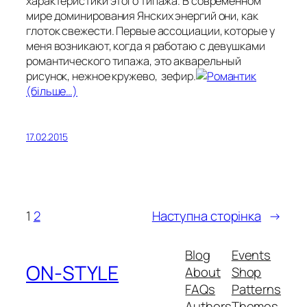
характеристики этого типажа. В современном
мире доминирования Янских энергий они, как
глоток свежести. Первые ассоциации, которые у
меня возникают, когда я работаю с девушками
романтического типажа, это акварельный
рисунок, нежное кружево, зефир.
(більше…)
17.02.2015
1
2
Наступна сторінка
→
Blog
Events
ON-STYLE
About
Shop
FAQs
Patterns
Authors
Themes