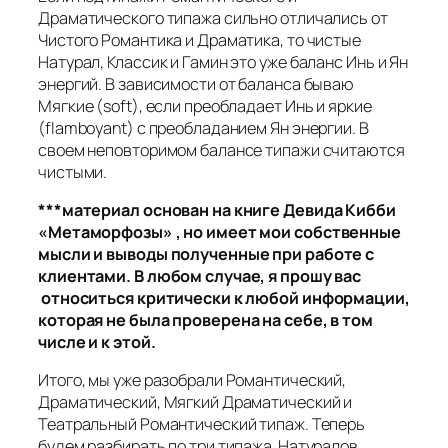
Драматического типажа сильно отличались от
Чистого Романтика и Драматика, то чистые
Натурал, Классик и Гамин это уже баланс Инь и Ян
энергий. В зависимости от баланса бываю
Мягкие (soft), если преобладает Инь и яркие
(flamboyant) с преобладанием Ян энергии. В
своем неповторимом балансе типажи считаются
чистыми.
***материал основан на книге Девида Кибби
«Метаморфозы» , но имеет мои собственные
мысли и выводы полученные при работе с
клиентами. В любом случае, я прошу вас
относиться критически к любой информации,
которая не была проверена на себе, в том
числе и к этой.
Итого, мы уже разобрали Романтический,
Драматический, Мягкий Драматический и
Театральный Романтический типаж. Теперь
будем разбирать по три типажа Натуралов,