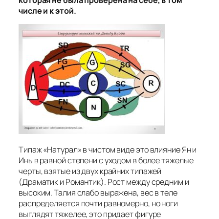
числе и к этой.
Типаж «Натурал» в чистом виде это влияние Ян и
Инь в равной степени с уходом в более тяжелые
черты, взятые из двух крайних типажей
(Драматик и Романтик). Рост между средним и
высоким. Талия слабо выражена, вес в теле
распределяется почти равномерно, но ноги
выглядят тяжелее, это придает фигуре