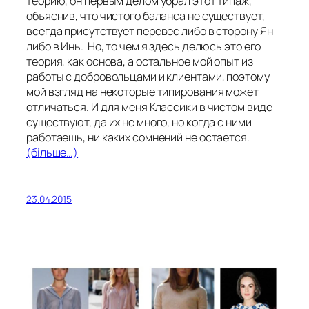
теорию, он первым делом убрал этот типаж,
объяснив, что чистого баланса не существует,
всегда присутствует перевес либо в сторону Ян
либо в Инь. Но, то чем я здесь делюсь это его
теория, как основа, а остальное мой опыт из
работы с добровольцами и клиентами, поэтому
мой взгляд на некоторые типирования может
отличаться. И для меня Классики в чистом виде
существуют, да их не много, но когда с ними
работаешь, ни каких сомнений не остается.
(більше…)
23.04.2015