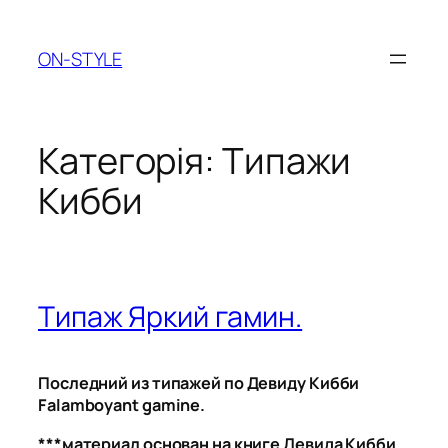
Перейти
до
ON-STYLE
вмісту
Категорія:
Типажи
Кибби
Типаж Яркий гамин.
Последний из типажей по Девиду Кибби
Falamboyant gamine.
***материал основан на книге Девида Кибби