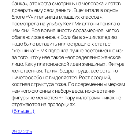
банка», это когда смотришь на человека и готов
доверить ему свои деньги. Еще читала в одном
блоге «Учительница младших классов»,
посмотрела на улыбку Кейт Мидлтон и поняла о
чем они. Все во внешности соразмерное, мягко
сбалансированное. « Если бы в энциклопедию
надо было вставить иллюстрацию к статье
“женщина” – МК подошла лучше всего именно из-
за того, что у нее такое неопределенно женское
лицо. Как у платоновской идеи женщины». Фигура
женственная. Талия, бедра, грудь, все есть, но
ничего особо не выделяется. Рост средний,
костная структура тоже. По современным меркам
немного склонны к набору веса, но очертания
фигуры не меняется +- пару килограмм никак не
отражаются на пропорциях.
(більше…)
29.03.2015