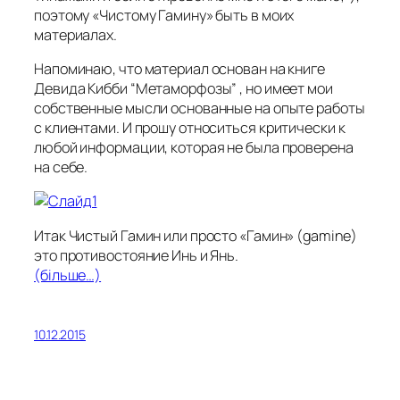
поэтому «Чистому Гамину» быть в моих
материалах.
Напоминаю, что материал основан на книге
Девида Кибби “Метаморфозы” , но имеет мои
собственные мысли основанные на опыте работы
с клиентами. И прошу относиться критически к
любой информации, которая не была проверена
на себе.
Итак Чистый Гамин или просто «Гамин» (gamine)
это противостояние Инь и Янь.
(більше…)
10.12.2015