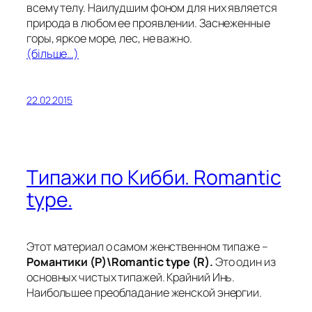
всему телу. Наилудшим фоном для них является
природа в любом ее проявлении. Заснеженные
горы, яркое море, лес, не важно.
(більше…)
22.02.2015
Типажи по Кибби. Romantic
type.
Этот материал о самом женственном типаже –
Романтики (Р)\Romantic type (R).
Это один из
основных чистых типажей. Крайний Инь.
Наибольшее преобладание женской энергии.