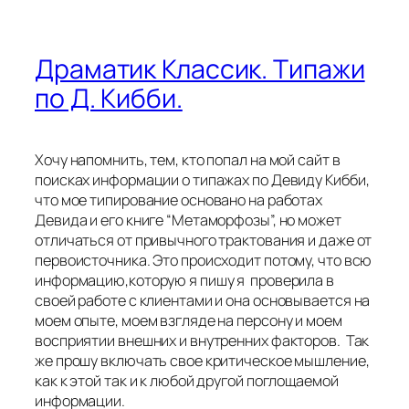
Драматик Классик. Типажи
по Д. Кибби.
Хочу напомнить, тем, кто попал на мой сайт в
поисках информации о типажах по Девиду Кибби,
что мое типирование основано на работах
Девида и его книге “Метаморфозы”, но может
отличаться от привычного трактования и даже от
первоисточника. Это происходит потому, что всю
информацию,которую я пишу я проверила в
своей работе с клиентами и она основывается на
моем опыте, моем взгляде на персону и моем
восприятии внешних и внутренних факторов. Так
же прошу включать свое критическое мышление,
как к этой так и к любой другой поглощаемой
информации.