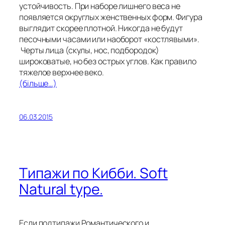
устойчивость. При наборе лишнего веса не
появляется округлых женственных форм. Фигура
выглядит скорее плотной. Никогда не будут
песочными часами или наоборот «костлявыми».
Черты лица (скулы, нос, подбородок)
широковатые, но без острых углов. Как правило
тяжелое верхнее веко.
(більше…)
06.03.2015
Типажи по Кибби. Soft
Natural type.
Если подтипажи Романтического и