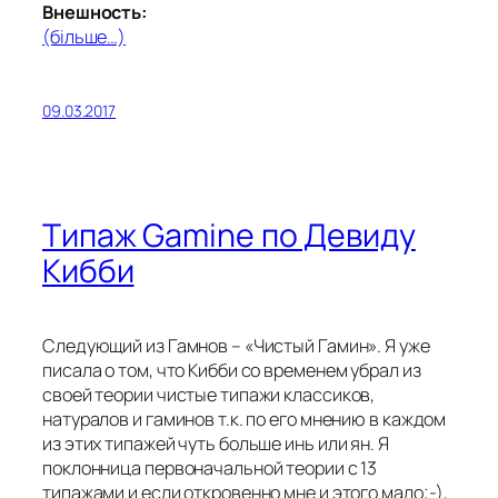
Внешность:
(більше…)
09.03.2017
Типаж Gamine по Девиду
Кибби
Следующий из Гамнов – «Чистый Гамин». Я уже
писала о том, что Кибби со временем убрал из
своей теории чистые типажи классиков,
натуралов и гаминов т.к. по его мнению в каждом
из этих типажей чуть больше инь или ян. Я
поклонница первоначальной теории с 13
типажами и если откровенно мне и этого мало;-),