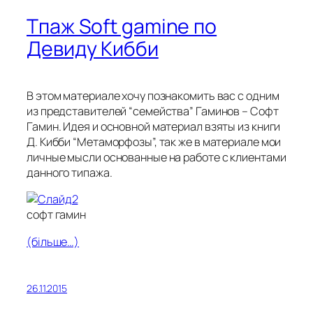
Тпаж Soft gamine по
Девиду Кибби
В этом материале хочу познакомить вас с одним
из представителей “семейства” Гаминов – Софт
Гамин. Идея и основной материал взяты из книги
Д. Кибби “Метаморфозы”, так же в материале мои
личные мысли основанные на работе с клиентами
данного типажа.
софт гамин
(більше…)
26.11.2015