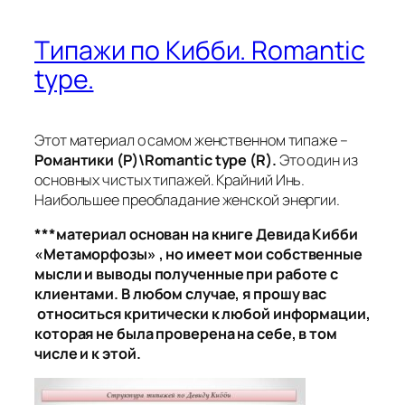
Типажи по Кибби. Romantic
type.
Этот материал о самом женственном типаже –
Романтики (Р)\Romantic type (R).
Это один из
основных чистых типажей. Крайний Инь.
Наибольшее преобладание женской энергии.
***материал основан на книге Девида Кибби
«Метаморфозы» , но имеет мои собственные
мысли и выводы полученные при работе с
клиентами. В любом случае, я прошу вас
относиться критически к любой информации,
которая не была проверена на себе, в том
числе и к этой.