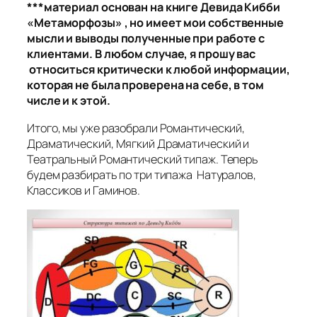
***материал основан на книге Девида Кибби
«Метаморфозы» , но имеет мои собственные
мысли и выводы полученные при работе с
клиентами. В любом случае, я прошу вас
относиться критически к любой информации,
которая не была проверена на себе, в том
числе и к этой.
Итого, мы уже разобрали Романтический,
Драматический, Мягкий Драматический и
Театральный Романтический типаж. Теперь
будем разбирать по три типажа Натуралов,
Классиков и Гаминов.