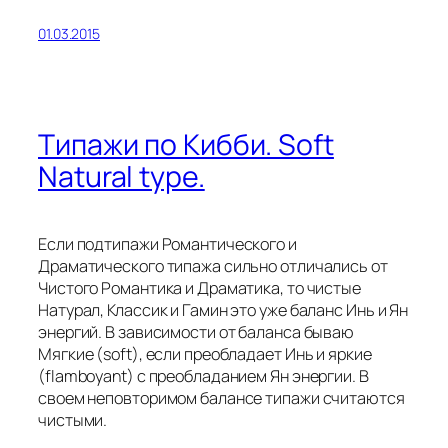
01.03.2015
Типажи по Кибби. Soft
Natural type.
Если подтипажи Романтического и
Драматического типажа сильно отличались от
Чистого Романтика и Драматика, то чистые
Натурал, Классик и Гамин это уже баланс Инь и Ян
энергий. В зависимости от баланса бываю
Мягкие (soft), если преобладает Инь и яркие
(flamboyant) с преобладанием Ян энергии. В
своем неповторимом балансе типажи считаются
чистыми.