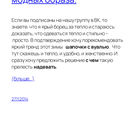
Если вы подписаны на нашу группу в ВК, то
знаете. что я ярый борец за тепло и стараюсь
доказать, что одеваться тепло и стильно –
просто. В подтверждение хочу порекомендовать
яркий тренд этот зимы
шапочки с вуалью
. Что
тут скажешь и тепло, и удобно, и женственно. И
сразу хочу предложить решение
с чем
такую
прелесть
надевать
.
(більше…)
27.11.2014