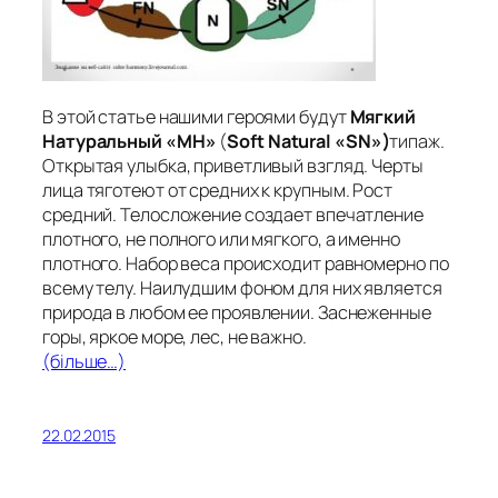
В этой статье нашими героями будут
Мягкий
Натуральный «МН»
(
Soft
Natural «
SN»)
типаж.
Открытая улыбка, приветливый взгляд. Черты
лица тяготеют от средних к крупным. Рост
средний. Телосложение создает впечатление
плотного, не полного или мягкого, а именно
плотного. Набор веса происходит равномерно по
всему телу. Наилудшим фоном для них является
природа в любом ее проявлении. Заснеженные
горы, яркое море, лес, не важно.
(більше…)
22.02.2015