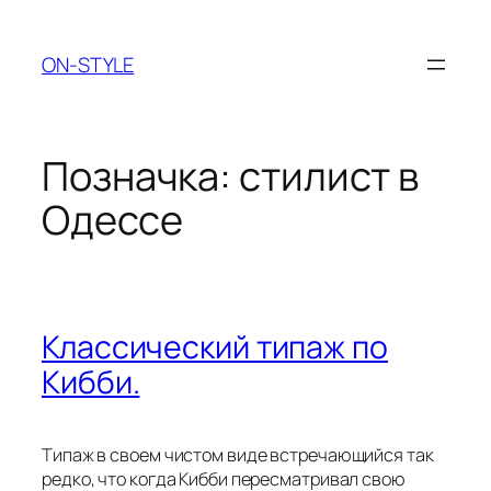
Перейти
до
ON-STYLE
вмісту
Позначка:
стилист в
Одессе
Классический типаж по
Кибби.
Типаж в своем чистом виде встречающийся так
редко, что когда Кибби пересматривал свою