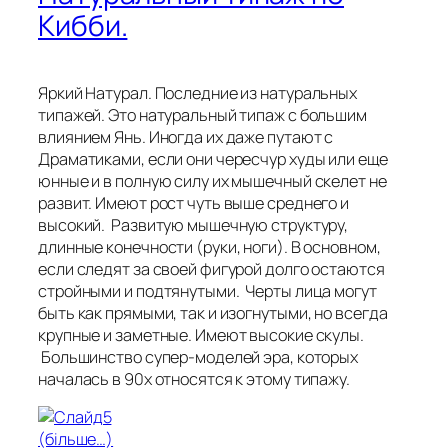
Кибби.
Яркий Натурал. Последние из натуральных
типажей. Это натуральный типаж с большим
влиянием Янь. Иногда их даже путают с
Драматиками, если они чересчур худы или еще
юнные и в полную силу их мышечный скелет не
развит. Имеют рост чуть выше среднего и
высокий. Развитую мышечную структуру,
длинные конечности (руки, ноги). В основном,
если следят за своей фигурой долго остаются
стройными и подтянутыми. Черты лица могут
быть как прямыми, так и изогнутыми, но всегда
крупные и заметные. Имеют высокие скулы.
Большинство супер-моделей эра, которых
началась в 90х относятся к этому типажу.
(більше…)