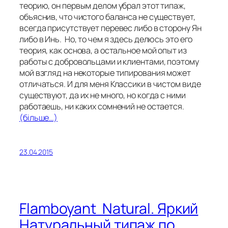
теорию, он первым делом убрал этот типаж,
объяснив, что чистого баланса не существует,
всегда присутствует перевес либо в сторону Ян
либо в Инь. Но, то чем я здесь делюсь это его
теория, как основа, а остальное мой опыт из
работы с добровольцами и клиентами, поэтому
мой взгляд на некоторые типирования может
отличаться. И для меня Классики в чистом виде
существуют, да их не много, но когда с ними
работаешь, ни каких сомнений не остается.
(більше…)
23.04.2015
Flamboyant Natural. Яркий
Натуральный типаж по