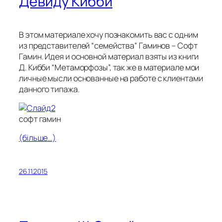
Девиду Кибби
В этом материале хочу познакомить вас с одним
из представителей “семейства” Гаминов – Софт
Гамин. Идея и основной материал взяты из книги
Д. Кибби “Метаморфозы”, так же в материале мои
личные мысли основанные на работе с клиентами
данного типажа.
софт гамин
(більше…)
26.11.2015