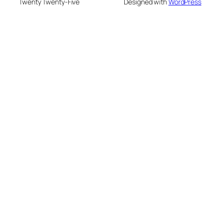
Twenty Twenty-Five
Designed with
WordPress