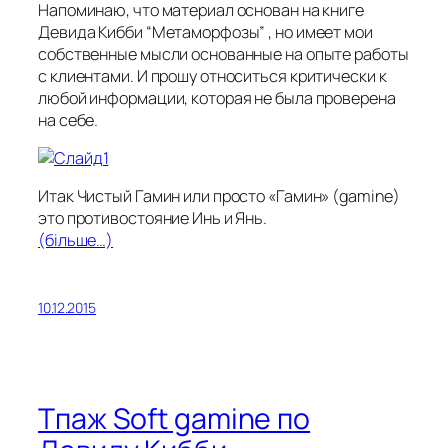
Напоминаю, что материал основан на книге
Девида Кибби “Метаморфозы” , но имеет мои
собственные мысли основанные на опыте работы
с клиентами. И прошу относиться критически к
любой информации, которая не была проверена
на себе.
Итак Чистый Гамин или просто «Гамин» (gamine)
это противостояние Инь и Янь.
(більше…)
10.12.2015
Тпаж Soft gamine по