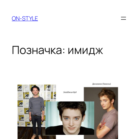
Перейти
до
ON-STYLE
вмісту
Позначка:
имидж