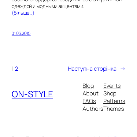
одеждой и модными акцентами.
(більше…)
01.03.2015
1
2
Наступна сторінка
→
Blog
Events
ON-STYLE
About
Shop
FAQs
Patterns
Authors
Themes