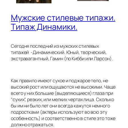
Мужские стилевые типажи.
Типаж Динамики.
Сегодня последний из мужских стилевых
типажей -Динамический. Юный, творческий,
экстравагантный, Гамин (по Кибби или Ларсон).
Как правило имеют сухое и поджарое тело, не
высокий рост или ощущаются не высокими. Чаще
всего у них большие (выделяющиеся) глаза при
“сухих”, резких, или мелких чертах лица. Сколько
бы им ни было лет они всегда кажутся немного
подростками (актеры используют во всю эту
особенность) и соответственно в стиле это тоже
должно отражаться.