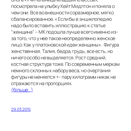
посмотрела на улыбку Кейт Мидлтон и поняла о
чем они. Все во внешности соразмерное, мягко
сбалансированное. « Если бы в энциклопедию
надо было вставить иллюстрацию к статье
“женщина” – МК подошла лучше всего именно из-
за того, что у нее такое неопределенно женское
лицо. Как у платоновской идеи женщины». Фигура
женственная. Талия, бедра, грудь, все есть, но
ничего особо не выделяется. Рост средний,
костная структура тоже. По современным меркам
немного склонны к набору веса, но очертания
фигуры не меняется +- пару килограмм никак не
отражаются на пропорциях.
(більше…)
29.03.2015