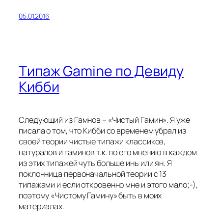
05.01.2016
Типаж Gamine по Девиду
Кибби
Следующий из Гамнов – «Чистый Гамин». Я уже
писала о том, что Кибби со временем убрал из
своей теории чистые типажи классиков,
натуралов и гаминов т.к. по его мнению в каждом
из этих типажей чуть больше инь или ян. Я
поклонница первоначальной теории с 13
типажами и если откровенно мне и этого мало;-),
поэтому «Чистому Гамину» быть в моих
материалах.