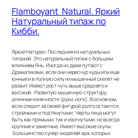
Flamboyant Natural. Яркий
Натуральный типаж по
Кибби.
Яркий Натурал. Последние из натуральных
типажей. Это натуральный типаж с большим
влиянием Янь. Иногда их даже путают с
Драматиками, если они чересчур худы или еще
юнные и в полную силу их мышечный скелет не
развит. Имеют рост чуть выше среднего и
высокий. Развитую мышечную структуру,
длинные конечности (руки, ноги). В основном,
если следят за своей фигурой долго остаются
стройными и подтянутыми. Черты лица могут
быть как прямыми, так и изогнутыми, но всегда
крупные и заметные. Имеют высокие скулы.
Большинство супер-моделей эра, которых