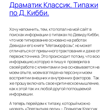
Драматик Классик. Типажи
по Д. Кибби.
Хочу напомнить, тем, кто попал на мой сайт в
поисках информации о типажах по Девиду Кибби,
что мое типирование основано на работах
Девида и его книге “Метаморфозы”, но может
отличаться от привычного трактования и даже от
первоисточника. Это происходит потому, что всю
информацию,которую я пишу я проверила в
своей работе с клиентами и она основывается на
моем опыте, моем взгляде на персону и моем
восприятии внешних и внутренних факторов. Так
же прошу включать свое критическое мышление,
как к этой так и к любой другой поглощаемой
информации.
А теперь перейдем к типажу, который можно
назвать «Элегантная леди» – Драматик Классик.