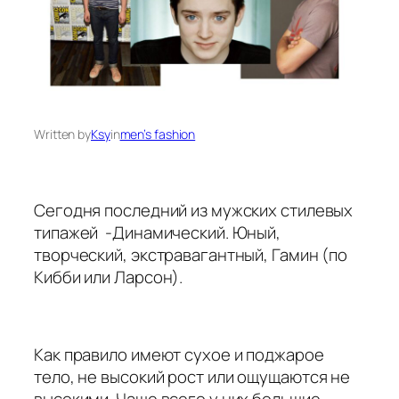
Written by
Ksy
in
men’s fashion
Сегодня последний из мужских стилевых
типажей -Динамический. Юный,
творческий, экстравагантный, Гамин (по
Кибби или Ларсон).
Как правило имеют сухое и поджарое
тело, не высокий рост или ощущаются не
высокими. Чаще всего у них большие