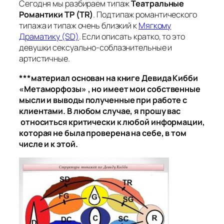
Сегодня мы разбираем типаж
Театральные
Романтики ТР (TR)
. Подтипаж романтического
типажа и типаж очень близкий к
Мягкому
Драматику (SD)
. Если описать кратко, то это
девушки сексуально-соблазнительные и
артистичные.
***материал основан на книге Девида Кибби
«Метаморфозы» , но имеет мои собственные
мысли и выводы полученные при работе с
клиентами. В любом случае, я прошу вас
относиться критически к любой информации,
которая не была проверена на себе, в том
числе и к этой.