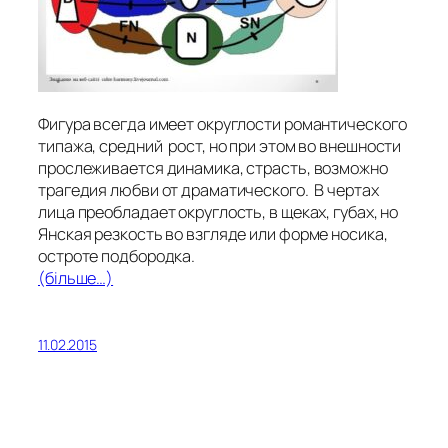
Фигура всегда имеет округлости романтического
типажа, средний рост, но при этом во внешности
прослеживается динамика, страсть, возможно
трагедия любви от драматического. В чертах
лица преобладает округлость, в щеках, губах, но
Янская резкость во взгляде или форме носика,
остроте подбородка.
(більше…)
11.02.2015