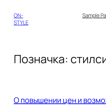
Перейти
до
ON-
Sample P
вмісту
STYLE
Позначка:
стилс
О повышении цен и возмо