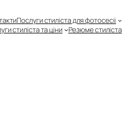
такти
Послуги стиліста для фотосесіі
уги стиліста та ціни
Резюме стиліста