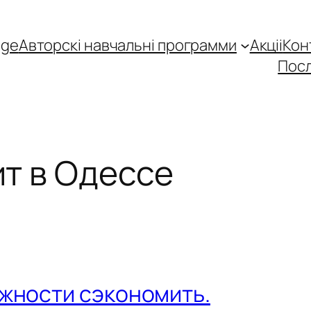
age
Авторскі навчальні программи
Акціі
Кон
Посл
ит в Одессе
жности сэкономить.