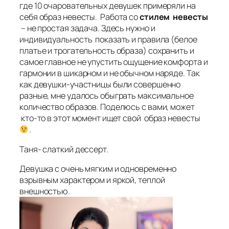
где 10 очаровательных девушек примеряли на
себя
образ невесты.
Работа со
стилем невесты
– не простая задача. Здесь нужно и
индивидуальность показать и правила (
белое
платье и трогательность образа
) сохранить и
самое главное не упустить ощущение комфорта и
гармонии в шикарном и не обычном наряде. Так
как девушки-участницы были совершенно
разные, мне удалось обыграть максимальное
количество образов. Поделюсь с вами, может
кто-то в этот момент ищет свой
образ невесты
.
Таня- слаткий дессерт.
Девушка с очень мягким и одновременно
взрывным характером и яркой, теплой
внешностью.