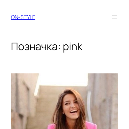
Перейти
до
ON-STYLE
вмісту
Позначка:
pink