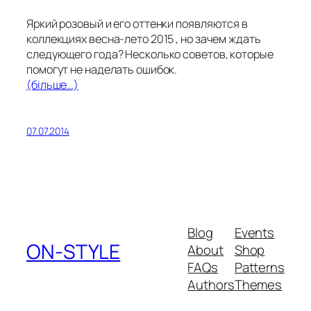
Яркий розовый и его оттенки появляются в
коллекциях весна-лето 2015 , но зачем ждать
следующего года? Несколько советов, которые
помогут не наделать ошибок.
(більше…)
07.07.2014
Blog
Events
ON-STYLE
About
Shop
FAQs
Patterns
Authors
Themes