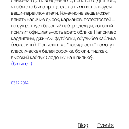
снижения до повседневного, простого. Для того,
что бы это было проще сделать мы используем
вещи-переключатели. Конечно на вещь может
влиять наличие дырок, карманов, потертостей …
но существует базовый набор одежды, который
понизит официальность всего облика. Например
кардиганы, джинсы, футболки, обувь без каблука
(мокасины). Повысить же “нарядность” помогут
классическая белая сорочка, брюки, пиджак,
высокий каблук ( лодочки на шпильке).
(більше…)
03.12.2014
Blog
Events