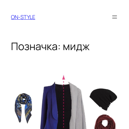
Перейти
до
ON-STYLE
вмісту
Позначка:
мидж