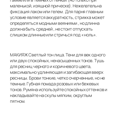
маленькой, изящной прическе). Нежелательна
фиксация лаком или гелем. Для парня главным
условие является аккуратность, стрижка может
определяться модными веяниями , но длинна
должна быть средней , не стоит отпускать
слишком длинные или стричься под « ноль».
МАКИЯЖ Светлый тон лица. Тени для век одного
или двух спокойных, ненасыщенных тонов. Тушь
для ресниц черного и коричневого цвета,
максимально удлиняющая и загибающая вверх
ресницы. Брови тонкие, четко очерченные, но не
темные. Губная помада розовых или бежевых
тонов. Румяна используйте спокойных оттенков и
накладывайте на скулы мягким, округлым
пятном.