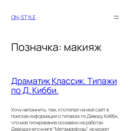
Перейти
до
ON-STYLE
вмісту
Позначка:
макияж
Драматик Классик. Типажи
по Д. Кибби.
Хочу напомнить, тем, кто попал на мой сайт в
поисках информации о типажах по Девиду Кибби,
что мое типирование основано на работах
Девида и его книге “Метаморфозы”, но может