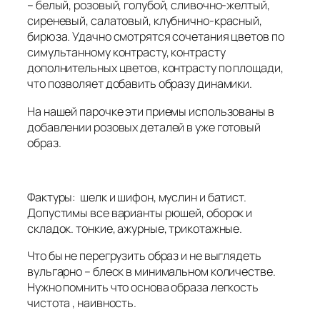
– белый, розовый, голубой, сливочно-желтый,
сиреневый, салатовый, клубнично-красный,
бирюза. Удачно смотрятся сочетания цветов по
симультанному контрасту, контрасту
дополнительных цветов, контрасту по площади,
что позволяет добавить образу динамики.
На нашей парочке эти приемы использованы в
добавлении розовых деталей в уже готовый
образ.
Фактуры: шелк и шифон, муслин и батист.
Допустимы все варианты рюшей, оборок и
складок. тонкие, ажурные, трикотажные.
Что бы не перегрузить образ и не выглядеть
вульгарно – блеск в минимальном количестве.
Нужно помнить что основа образа легкость
чистота , наивность.