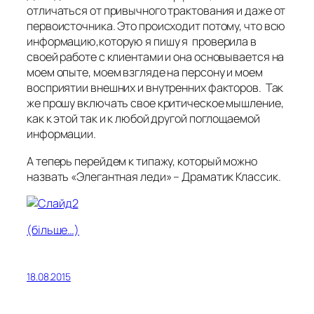
отличаться от привычного трактования и даже от
первоисточника. Это происходит потому, что всю
информацию,которую я пишу я проверила в
своей работе с клиентами и она основывается на
моем опыте, моем взгляде на персону и моем
восприятии внешних и внутренних факторов. Так
же прошу включать свое критическое мышление,
как к этой так и к любой другой поглощаемой
информации.
А теперь перейдем к типажу, который можно
назвать «Элегантная леди» – Драматик Классик.
(більше…)
18.08.2015