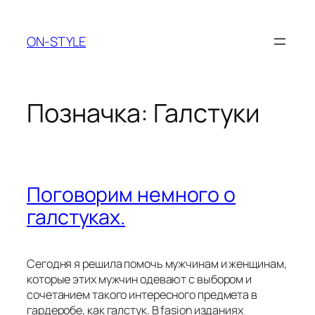
Перейти
до
ON-STYLE
вмісту
Позначка:
Галстуки
Поговорим немного о
галстуках.
Сегодня я решила помочь мужчинам и женщинам,
которые этих мужчин одевают с выбором и
сочетанием такого интересного предмета в
гардеробе, как галстук. В fasion изданиях