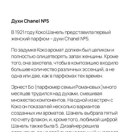
Духи Chanel №5
В 1921 году Коко Шанель представила первый
женский парфюм – духи Chanel №5.
По задумке Коко аромат должен был целиком и
полностью олицетворять запах женщины. Кроме
того, она захотела, чтобы в композицию входило
большее количество различных эссенций, а не
одна или две, как в парфюмах тех времен.
Эрнест Бо (парфюмер семьи Романовых )много
месяцев трудился над духами, смешивая
множество компонентов. На одной из встреч с
Коко он показал ей несколько вариантов
созданных им ароматов. Шанель выбрала пятый
по счету флакон, и, кроме того, любимой цифрой
Шанель также была 5. Дизайнер решила