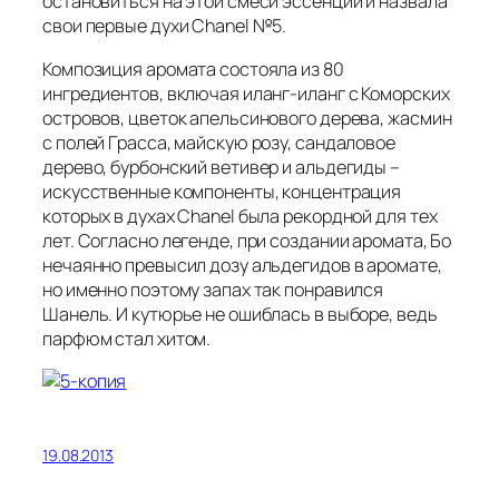
остановиться на этой смеси эссенций и назвала
свои первые духи Chanel №5.
Композиция аромата состояла из 80
ингредиентов, включая иланг-иланг с Коморских
островов, цветок апельсинового дерева, жасмин
с полей Грасса, майскую розу, сандаловое
дерево, бурбонский ветивер и альдегиды –
искусственные компоненты, концентрация
которых в духах Chanel была рекордной для тех
лет. Согласно легенде, при создании аромата, Бо
нечаянно превысил дозу альдегидов в аромате,
но именно поэтому запах так понравился
Шанель. И кутюрье не ошиблась в выборе, ведь
парфюм стал хитом.
19.08.2013