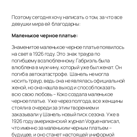
Поэтому сегодня хочу написать о том, за что все
девушки мира ей благодарны:
Маленькое черное платье:
Знаменитое маленькое черное платье появилось
на свет в 1926 году. Это знак траура по
погибшему возлюбленному. Габриэль была
влюблена в мужчину, который уже был женат. Он
погиб в автокатастрофе. Шанель не могла
носить траур, ведь она не являлась официальной
женой, но она нашла выход и способ показать
всю свою любовь – Коко создала маленькое
черное платье. Уже через полгода, все женщины
стояли в очереди за этим творением и
заказывали у Шанель новый писк сезона. Уже в
1926 году американский журнал Vogue написал,
что именно за маленьким черным платьем –
будущее, и оно станет настоящей униформой