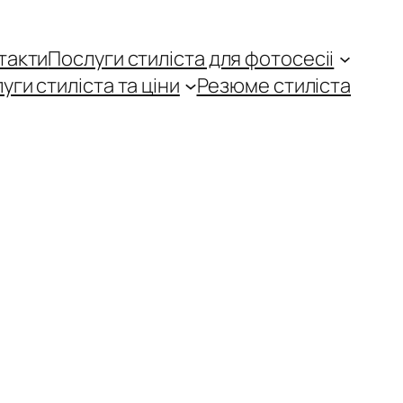
такти
Послуги стиліста для фотосесіі
уги стиліста та ціни
Резюме стиліста