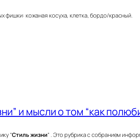
х фишки: кожаная косуха, клетка, бордо/красный.
ни” и мысли о том “как полюб
ику “
Стиль жизни
” . Это рубрика с собранием инфо