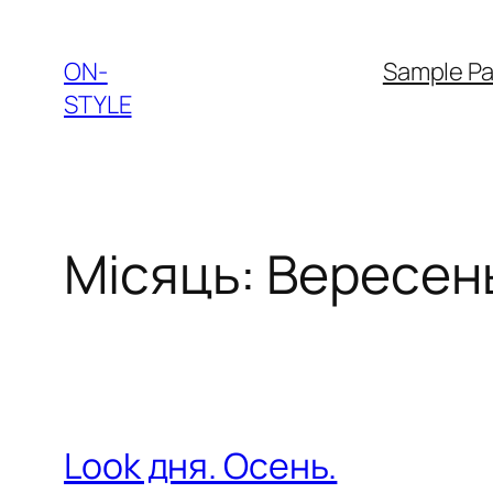
Перейти
до
ON-
Sample P
вмісту
STYLE
Місяць:
Вересень
Look дня. Осень.