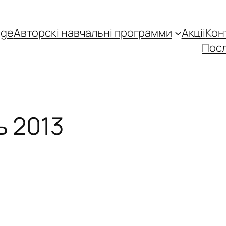
age
Авторскі навчальні программи
Акціі
Кон
Посл
 2013