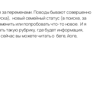
ся за переменами. Поводы бывают совершенно
уска
), новый семейный статус (в поиске,
за
изменить или
попробовать что-то новое
. И я
ть такую рубрику, где будет информация,
 сейчас вы можете читать о беге,
йоге
,