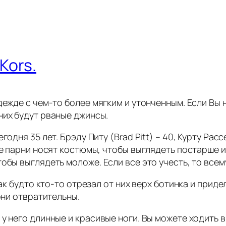
Kors.
дежде с чем-то более мягким и утонченным. Если Вы 
них будут рваные джинсы.
одня 35 лет. Брэду Питу (Brad Pitt) – 40, Курту Рассе
дые парни носят костюмы, чтобы выглядеть постарше 
бы выглядеть моложе. Если все это учесть, то всему
как будто кто-то отрезал от них верх ботинка и при
они отвратительны.
у него длинные и красивые ноги. Вы можете ходить в 